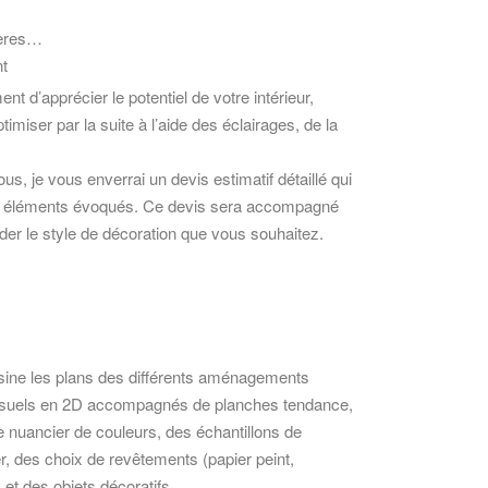
ières…
t
t d’apprécier le potentiel de votre intérieur,
imiser par la suite à l’aide des éclairages, de la
us, je vous enverrai un devis estimatif détaillé qui
les éléments évoqués. Ce devis sera accompagné
der le style de décoration que vous souhaitez.
ssine les plans des différents aménagements
visuels en 2D accompagnés de planches tendance,
e nuancier de couleurs, des échantillons de
r, des choix de revêtements (papier peint,
) et des objets décoratifs.