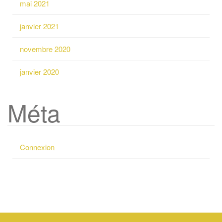
mai 2021
e
p
janvier 2021
o
u
novembre 2020
r
:
janvier 2020
Méta
Connexion