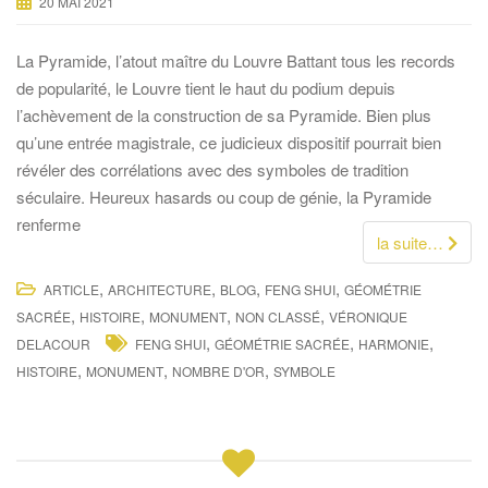
20 MAI 2021
La Pyramide, l’atout maître du Louvre Battant tous les records
de popularité, le Louvre tient le haut du podium depuis
l’achèvement de la construction de sa Pyramide. Bien plus
qu’une entrée magistrale, ce judicieux dispositif pourrait bien
révéler des corrélations avec des symboles de tradition
séculaire. Heureux hasards ou coup de génie, la Pyramide
renferme
la suite…
,
,
,
,
ARTICLE
ARCHITECTURE
BLOG
FENG SHUI
GÉOMÉTRIE
,
,
,
,
SACRÉE
HISTOIRE
MONUMENT
NON CLASSÉ
VÉRONIQUE
,
,
,
DELACOUR
FENG SHUI
GÉOMÉTRIE SACRÉE
HARMONIE
,
,
,
HISTOIRE
MONUMENT
NOMBRE D'OR
SYMBOLE