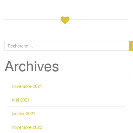
R
e
Archives
c
h
e
r
novembre 2021
c
h
mai 2021
e
p
janvier 2021
o
u
novembre 2020