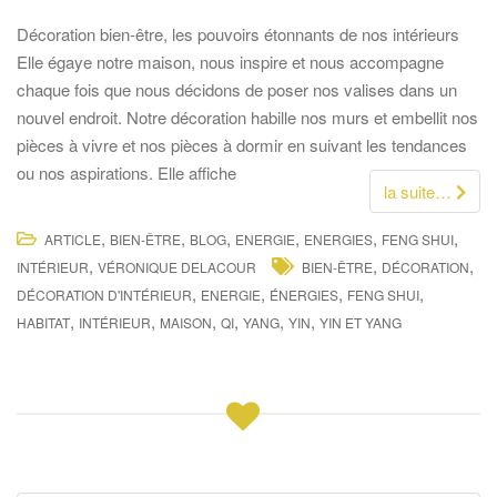
Décoration bien-être, les pouvoirs étonnants de nos intérieurs
Elle égaye notre maison, nous inspire et nous accompagne
chaque fois que nous décidons de poser nos valises dans un
nouvel endroit. Notre décoration habille nos murs et embellit nos
pièces à vivre et nos pièces à dormir en suivant les tendances
ou nos aspirations. Elle affiche
la suite…
,
,
,
,
,
,
ARTICLE
BIEN-ÊTRE
BLOG
ENERGIE
ENERGIES
FENG SHUI
,
,
,
INTÉRIEUR
VÉRONIQUE DELACOUR
BIEN-ÊTRE
DÉCORATION
,
,
,
,
DÉCORATION D'INTÉRIEUR
ENERGIE
ÉNERGIES
FENG SHUI
,
,
,
,
,
,
HABITAT
INTÉRIEUR
MAISON
QI
YANG
YIN
YIN ET YANG