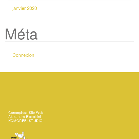
r
:
janvier 2020
Méta
Connexion
Concepteur Site Web
Alexandra Bianchini
KOMOREBI STUDIO