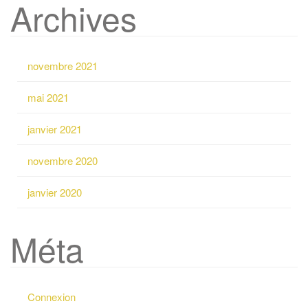
Archives
c
h
e
r
novembre 2021
c
h
mai 2021
e
p
janvier 2021
o
u
novembre 2020
r
:
janvier 2020
Méta
Connexion