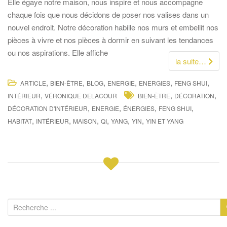
Elle égaye notre maison, nous inspire et nous accompagne
chaque fois que nous décidons de poser nos valises dans un
nouvel endroit. Notre décoration habille nos murs et embellit nos
pièces à vivre et nos pièces à dormir en suivant les tendances
ou nos aspirations. Elle affiche
la suite…
,
,
,
,
,
,
ARTICLE
BIEN-ÊTRE
BLOG
ENERGIE
ENERGIES
FENG SHUI
,
,
,
INTÉRIEUR
VÉRONIQUE DELACOUR
BIEN-ÊTRE
DÉCORATION
,
,
,
,
DÉCORATION D'INTÉRIEUR
ENERGIE
ÉNERGIES
FENG SHUI
,
,
,
,
,
,
HABITAT
INTÉRIEUR
MAISON
QI
YANG
YIN
YIN ET YANG
R
e