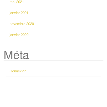
mai 2021
e
p
janvier 2021
o
u
novembre 2020
r
:
janvier 2020
Méta
Connexion