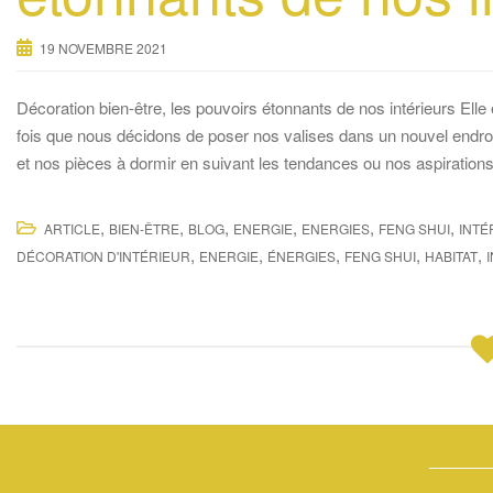
19 NOVEMBRE 2021
Décoration bien-être, les pouvoirs étonnants de nos intérieurs E
fois que nous décidons de poser nos valises dans un nouvel endroit
et nos pièces à dormir en suivant les tendances ou nos aspirations.
,
,
,
,
,
,
ARTICLE
BIEN-ÊTRE
BLOG
ENERGIE
ENERGIES
FENG SHUI
INTÉ
,
,
,
,
,
DÉCORATION D'INTÉRIEUR
ENERGIE
ÉNERGIES
FENG SHUI
HABITAT