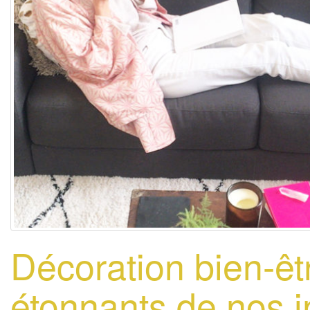
Décoration bien-êtr
étonnants de nos i