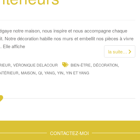
lle égaye notre maison, nous inspire et nous accompagne chaque
. Notre décoration habille nos murs et embellit nos pièces à vivre
 Elle affiche
la suite…
,
,
,
RIEUR
VÉRONIQUE DELACOUR
BIEN-ÊTRE
DÉCORATION
,
,
,
,
,
INTÉRIEUR
MAISON
QI
YANG
YIN
YIN ET YANG
CONTACTEZ-MOI