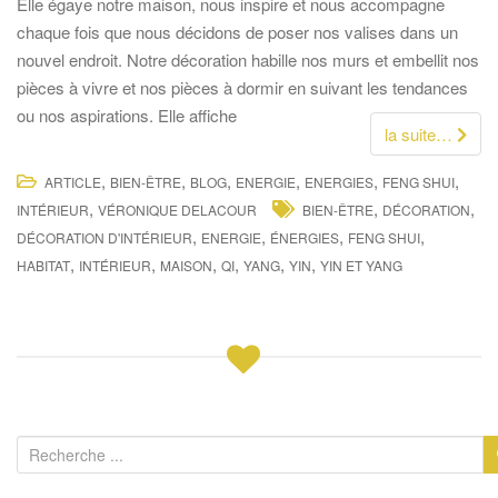
Elle égaye notre maison, nous inspire et nous accompagne
chaque fois que nous décidons de poser nos valises dans un
nouvel endroit. Notre décoration habille nos murs et embellit nos
pièces à vivre et nos pièces à dormir en suivant les tendances
ou nos aspirations. Elle affiche
la suite…
,
,
,
,
,
,
ARTICLE
BIEN-ÊTRE
BLOG
ENERGIE
ENERGIES
FENG SHUI
,
,
,
INTÉRIEUR
VÉRONIQUE DELACOUR
BIEN-ÊTRE
DÉCORATION
,
,
,
,
DÉCORATION D'INTÉRIEUR
ENERGIE
ÉNERGIES
FENG SHUI
,
,
,
,
,
,
HABITAT
INTÉRIEUR
MAISON
QI
YANG
YIN
YIN ET YANG
R
e