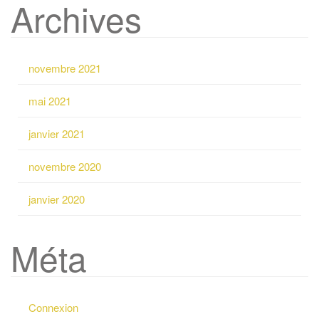
Archives
c
h
e
r
novembre 2021
c
h
mai 2021
e
p
janvier 2021
o
u
novembre 2020
r
:
janvier 2020
Méta
Connexion