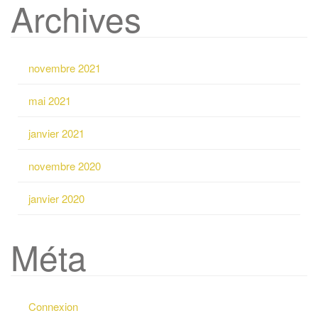
Archives
c
h
e
r
novembre 2021
c
h
mai 2021
e
p
janvier 2021
o
u
novembre 2020
r
:
janvier 2020
Méta
Connexion