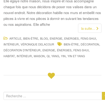
Elle égaye notre maison, nous inspire et nous accompagne
chaque fois que nous décidons de poser nos valises dans un
nouvel endroit. Notre décoration habille nos murs et embellit nos
pièces à vivre et nos pièces à dormir en suivant les tendances
ou nos aspirations. Elle affiche
la suite…
,
,
,
,
,
,
ARTICLE
BIEN-ÊTRE
BLOG
ENERGIE
ENERGIES
FENG SHUI
,
,
,
INTÉRIEUR
VÉRONIQUE DELACOUR
BIEN-ÊTRE
DÉCORATION
,
,
,
,
DÉCORATION D'INTÉRIEUR
ENERGIE
ÉNERGIES
FENG SHUI
,
,
,
,
,
,
HABITAT
INTÉRIEUR
MAISON
QI
YANG
YIN
YIN ET YANG
R
e