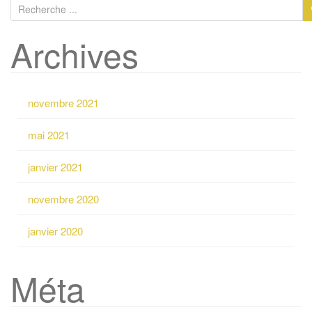
R
e
Archives
c
h
e
r
novembre 2021
c
h
mai 2021
e
p
janvier 2021
o
u
novembre 2020
r
:
janvier 2020
Méta