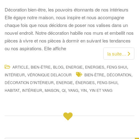
Décoration bien-être, les pouvoirs étonnants de nos intérieurs
Elle égaye notre maison, nous inspire et nous accompagne
chaque fois que nous décidons de poser nos valises dans un
nouvel endroit. Notre décoration habille nos murs et embellit nos
pièces à vivre et nos pièces à dormir en suivant les tendances
ou nos aspirations. Elle affiche
la suite…
,
,
,
,
,
,
ARTICLE
BIEN-ÊTRE
BLOG
ENERGIE
ENERGIES
FENG SHUI
,
,
,
INTÉRIEUR
VÉRONIQUE DELACOUR
BIEN-ÊTRE
DÉCORATION
,
,
,
,
DÉCORATION D'INTÉRIEUR
ENERGIE
ÉNERGIES
FENG SHUI
,
,
,
,
,
,
HABITAT
INTÉRIEUR
MAISON
QI
YANG
YIN
YIN ET YANG