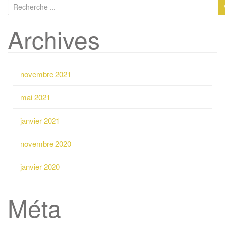
R
e
Archives
c
h
e
r
novembre 2021
c
h
mai 2021
e
p
janvier 2021
o
u
novembre 2020
r
:
janvier 2020
Méta