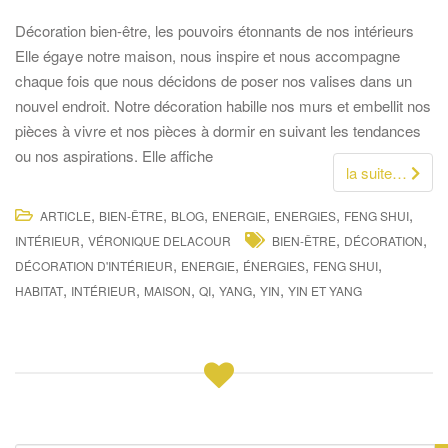
Décoration bien-être, les pouvoirs étonnants de nos intérieurs
Elle égaye notre maison, nous inspire et nous accompagne
chaque fois que nous décidons de poser nos valises dans un
nouvel endroit. Notre décoration habille nos murs et embellit nos
pièces à vivre et nos pièces à dormir en suivant les tendances
ou nos aspirations. Elle affiche
la suite…
,
,
,
,
,
,
ARTICLE
BIEN-ÊTRE
BLOG
ENERGIE
ENERGIES
FENG SHUI
,
,
,
INTÉRIEUR
VÉRONIQUE DELACOUR
BIEN-ÊTRE
DÉCORATION
,
,
,
,
DÉCORATION D'INTÉRIEUR
ENERGIE
ÉNERGIES
FENG SHUI
,
,
,
,
,
,
HABITAT
INTÉRIEUR
MAISON
QI
YANG
YIN
YIN ET YANG