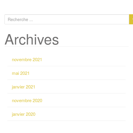
R
e
Archives
c
h
e
r
novembre 2021
c
h
mai 2021
e
p
janvier 2021
o
u
novembre 2020
r
:
janvier 2020