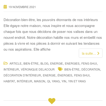
19 NOVEMBRE 2021
Décoration bien-être, les pouvoirs étonnants de nos intérieurs
Elle égaye notre maison, nous inspire et nous accompagne
chaque fois que nous décidons de poser nos valises dans un
nouvel endroit. Notre décoration habille nos murs et embellit nos
pièces à vivre et nos pièces à dormir en suivant les tendances
ou nos aspirations. Elle affiche
la suite…
,
,
,
,
,
,
ARTICLE
BIEN-ÊTRE
BLOG
ENERGIE
ENERGIES
FENG SHUI
,
,
,
INTÉRIEUR
VÉRONIQUE DELACOUR
BIEN-ÊTRE
DÉCORATION
,
,
,
,
DÉCORATION D'INTÉRIEUR
ENERGIE
ÉNERGIES
FENG SHUI
,
,
,
,
,
,
HABITAT
INTÉRIEUR
MAISON
QI
YANG
YIN
YIN ET YANG